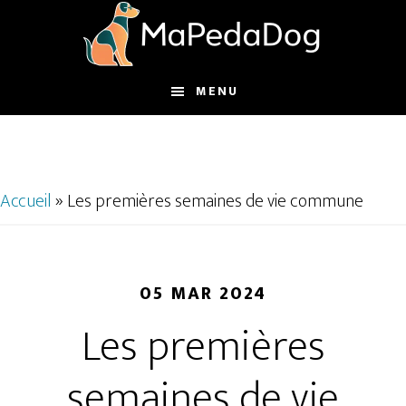
Passer
Passer
au
au
contenu
pied
principal
de
MENU
page
Accueil
»
Les premières semaines de vie commune
05 MAR 2024
Les premières
semaines de vie