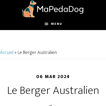
Passer
Passer
au
au
contenu
pied
principal
de
MENU
page
Accueil
»
Le Berger Australien
06 MAR 2024
Le Berger Australien