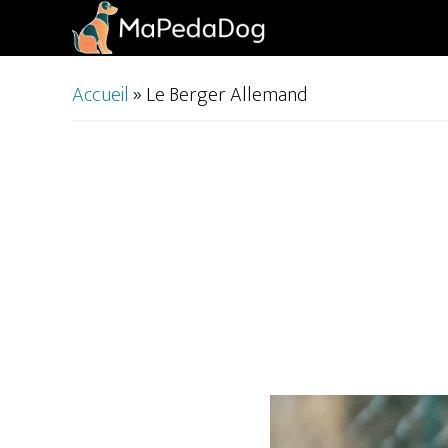
Passer
Passer
au
au
contenu
pied
Accueil
»
Le Berger Allemand
principal
de
page