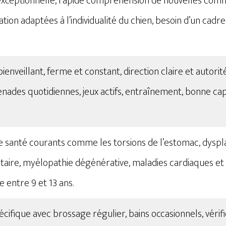
 exceptionnelle, rapide compréhension de nouvelles com
tion adaptées à l’individualité du chien, besoin d’un cadr
ienveillant, ferme et constant, direction claire et autorit
nades quotidiennes, jeux actifs, entraînement, bonne capa
 santé courants comme les torsions de l’estomac, dyspla
entaire, myélopathie dégénérative, maladies cardiaques et 
 entre 9 et 13 ans​​.
écifique avec brossage régulier, bains occasionnels, vérif