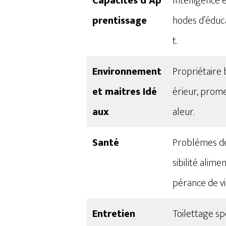
Capacités d’Ap
Intelligence
prentissage
hodes d’éduca
t​​.
Environnement
Propriétaire b
et maitres Idé
érieur, prome
aux
aleur​​.
Santé
Problèmes de
sibilité alim
pérance de vie
Entretien
Toilettage sp