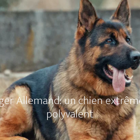
rger Allemand: un chien extrê
polyvalent