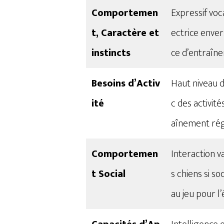
Comportemen
Expressif voc
t, Caractère et
ectrice enver
instincts
ce d’entraîn
Besoins d’Activ
Haut niveau d
ité
c des activit
aînement régul
Comportemen
Interaction v
t Social
s chiens si s
au jeu pour l’