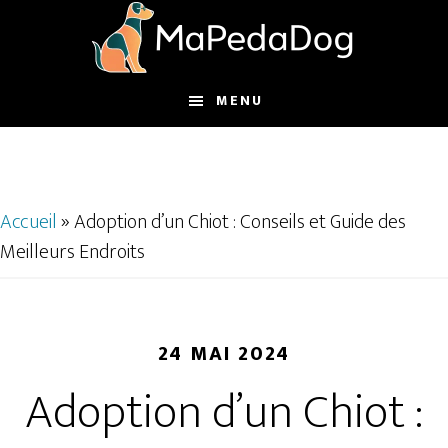
Passer
Passer
au
au
contenu
pied
principal
de
MENU
page
Accueil
»
Adoption d’un Chiot : Conseils et Guide des
Meilleurs Endroits
24 MAI 2024
Adoption d’un Chiot :